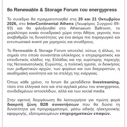
8ο Renewable & Storage Forum του energypress
Το συνέδριο θα πραγματοποιηθεί στις
20 και 21 Οκτωβρίου
2026,
στο
InterContinental Athens
(Λεωφόρος Συγγρού 89-
93) και θα φιλοξενηθεί στο Athenaeum Ballroom, το
μεγαλύτερο ενιαίο συνεδριακό χώρο στην Αθήνα, γεγονός που
αναβαθμίζει τις δυνατότητες για ένα ακόμα πιο παραγωγικό και
εντυπωσιακό event για χορηγούς και συνέδρους.
Το Renewable & Storage Forum αποτελεί, ούτως ή άλλως, το
σημείο στο οποίο συναντάται ολόκληρος ο επιχειρηματικός και
επενδυτικός κλάδος της Ελλάδας και της ευρύτερης περιοχής
της Νοτιοανατολικής Ευρώπης, η πολιτική ηγεσία, οι διοικήσεις
των ρυθμιστικών αρχών, των φορέων και των διαχειριστών, η
ακαδημαϊκή κοινότητα και τα στελέχη της ενέργειας.
Όπως κάθε χρόνο, το forum θα μεταδίδεται
livestreaming,
τόσο στα ελληνικά όσο και στα αγγλικά μέσω του energypress,
συνδεδεμένων ιστοσελίδων, αλλά και των social media.
Στην εφετινή διοργάνωση θα λειτουργήσει για πρώτη φορά
διακριτή ζώνη B2B συναντήσεων
που θα δώσει τη
δυνατότητα για προγραμματισμό, μέσω ειδικής ηλεκτρονικής
εφαρμογής, εξατομικευμένων
επιχειρηματικών επαφών.