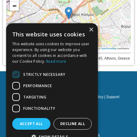
−
×
This website uses cookies
This website uses cookies to improve user
Leaflet
|
©
OpenStreetMap
contributors
experience. By using our website you
consent to all cookies in accordance with
InterContinental Athens, Λεωφόρος Συγγρού 89-93, 11745, Athens, Greece
our Cookie Policy.
Read more
STRICTLY NECESSARY
PERFORMANCE
TARGETING
Privacy policy
|
Terms & Conditions
|
Cookies policy
|
Support
NOETIK Production
FUNCTIONALITY
ACCEPT ALL
DECLINE ALL
Powered by
EventsAdmin.com
©
2026
SHOW DETAILS